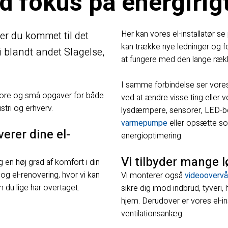
d fokus på energirig
Her kan vores el-installatør se
 er du kommet til det
kan trække nye ledninger og for
 i blandt andet Slagelse,
at fungere med den lange rækk
I samme forbindelse ser vores
 store og små opgaver for både
ved at ændre visse ting eller v
stri og erhverv.
lysdæmpere, sensorer, LED-bely
varmepumpe
eller opsætte so
erer dine el-
energioptimering.
Vi tilbyder mange l
ig en høj grad af komfort i din
og el-renovering, hvor vi kan
​Vi monterer også
videoovervå
om du lige har overtaget.
sikre dig imod indbrud, tyveri
hjem. Derudover er vores el-in
ventilationsanlæg.