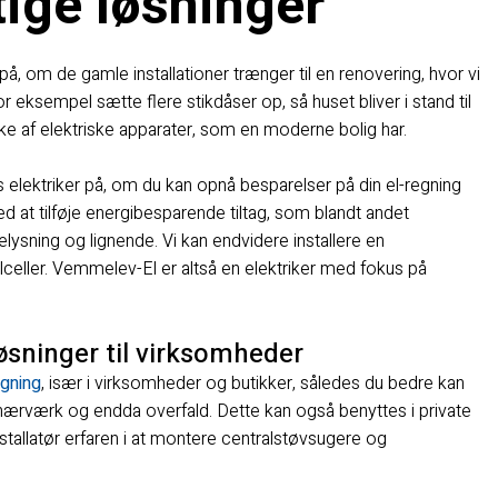
tige løsninger
 på, om de gamle installationer trænger til en renovering, hvor vi
 eksempel sætte flere stikdåser op, så huset bliver i stand til
e af elektriske apparater, som en moderne bolig har.
 elektriker på, om du kan opnå besparelser på din el-regning
ed at tilføje energibesparende tiltag, som blandt andet
sning og lignende. ​Vi kan endvidere installere en
lceller. Vemmelev-El er altså en elektriker med fokus på
øsninger til virksomheder
gning
, især i virksomheder og butikker, således du bedre kan
, hærværk og endda overfald. Dette kan også benyttes i private
stallatør erfaren i at montere centralstøvsugere og