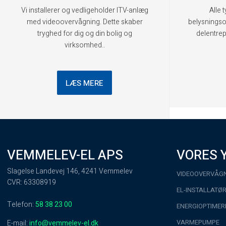
Vi installerer og vedligeholder ITV-anlæg
Alle 
med videoovervågning. Dette skaber
belysningso
tryghed for dig og din bolig og
delentrep
virksomhed..
LÆS MERE
VEMMELEV-EL APS
VORES 
Slagelse Landevej 146, 4241 Vemmelev
VIDEOOVERVÅG
​CVR: 63308919
EL-INSTALLATØ
Telefon:
58 38 23 00
ENERGIOPTIMER
VARMEPUMPE
E-mail:
info@vemmelev-el.dk