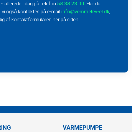
ker allerede i dag på telefon
58 38 23 00
​. Har du
 vi også kontaktes på e-mail
info@vemmelev-el.dk
,
dig af kontaktformularen her på siden.
RING
VARMEPUMPE