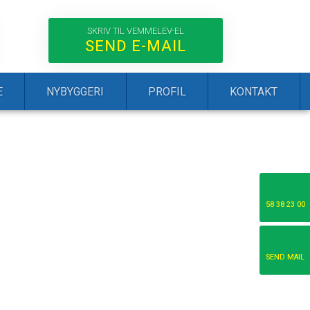
SKRIV TIL VEMMELEV-EL
SEND E-MAIL​
E
NYBYGGERI
PROFIL
KONTAKT
58 38 23 00
SEND MAIL