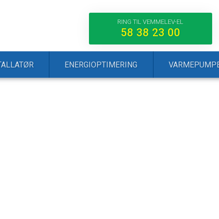
RING TIL VEMMELEV-EL​
58 38 23 00​
TALLATØR
ENERGIOPTIMERING
VARMEPUMP