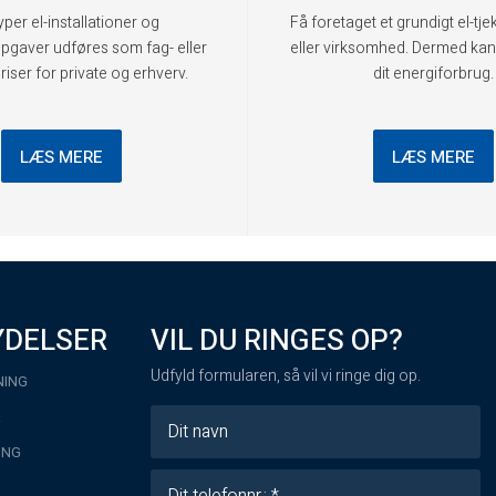
typer el-installationer og
Få foretaget et grundigt el-tjek
pgaver udføres som fag- eller
eller virksomhed. Dermed kan
riser for private og erhverv.
dit energiforbrug.
LÆS MERE
LÆS MERE
YDELSER
VIL DU RINGES OP?
Udfyld formularen, så vil vi ringe dig op.
NING
R
ING