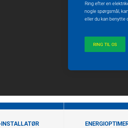
Ring efter en elektri
nogle spørgsmål, kan
eller du kan benytte 
RING TIL OS​
-INSTALLATØR
ENERGIOPTIME