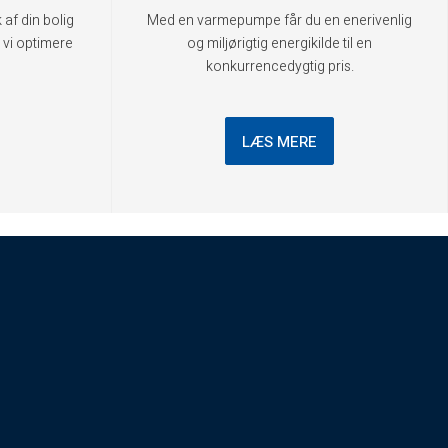
 af din bolig
Med en varmepumpe får du en enerivenlig
 vi optimere
og miljørigtig energikilde til en
konkurrencedygtig pris.
LÆS MERE